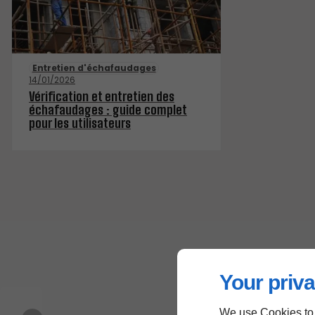
Entretien d'échafaudages
14/01/2026
Vérification et entretien des
échafaudages : guide complet
pour les utilisateurs
Your priva
We use Cookies to