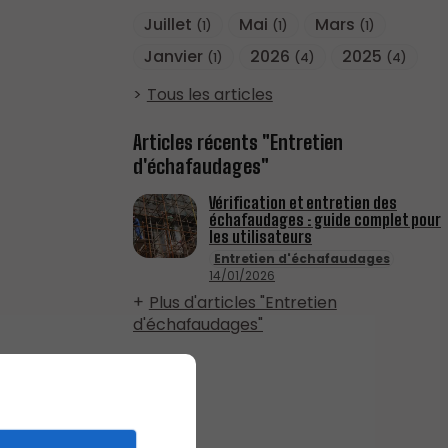
Juillet
Mai
Mars
(1)
(1)
(1)
Janvier
2026
2025
(1)
(4)
(4)
Tous les articles
Articles récents "Entretien
d'échafaudages"
Vérification et entretien des
échafaudages : guide complet pour
les utilisateurs
Entretien d'échafaudages
14/01/2026
Plus d'articles "Entretien
d'échafaudages"