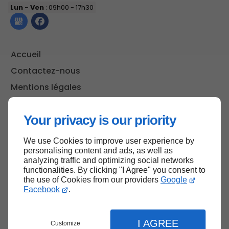
Lun - Ven
: 09h00 - 17h30
Accueil
Contactez-nous
Mentions légales
Plan du site
Your privacy is our priority
We use Cookies to improve user experience by
Haut de page
personalising content and ads, as well as
analyzing traffic and optimizing social networks
functionalities. By clicking "I Agree" you consent to
the use of Cookies from our providers
Google
Facebook
.
I AGREE
Customize